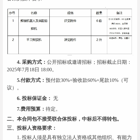
4. 采购方式：
公开招标或邀请招标；招标截止日期：
202
5
年
7
月
18
日
1
8
:00。
5
.
付款方式
：
预付款
30%+
验收款
60
%
+尾款10%（可
议）
。
6
.
投标保证金：
无
7.费用预算：
待定。
二、
本合同包不接受联合体投标，中标后不得转包。
三、
投标人资格要求：
1
.
投标人须是具有独立法人资格或其他组织、有能力