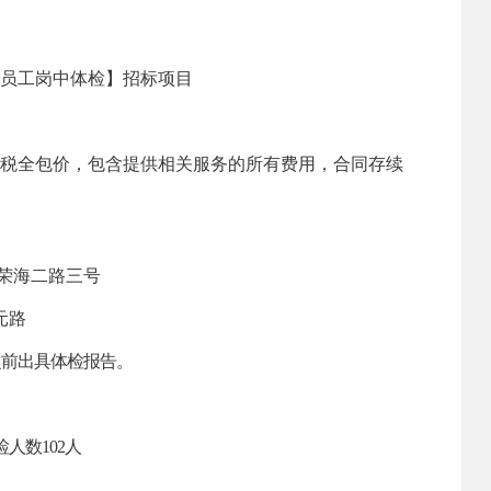
度【员工岗中体检】招标项目
税全包价，包含提供相
关服务的所有费用，合同存续
荣海二路三号
元路
日之前出具体检报告
。
检人数
102人