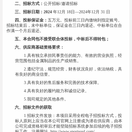
二、
招标方式：
公开招标
/邀请招标
三、
招标日期：
2024
年
12
月
18日—2024年12月
31
日
四、
投标保证金：
五万元。投标前三日内缴纳到指定账号。
招标结束后，未中标单位，保证金在三日内退还。中标单位在合
作满一个月后退还。
五、
本合同包不接受联合体投标，中标后不得转包；
六、
供应商基础资格要求：
1.
具有独立承担民事责任的能力、有效的营业执照，经
营范围包括金属制品的生产或销售。
2.
遵纪守法，规范经营，财务状况良好，依法纳税，具
有良好的商业信誉。
3.
具有良好的售后服务和完善的技术保障。
4.
具有良好的履约能力和诚信记录。
5.
我司规定的其他条件。
六、招标文件的获取
1.
招标文件发放
：本项目采用全程电子招投标方式，投
标人原则上应当在本公司官网上注册成为潜在供应商，由本
公司完成资格初审后才能登陆招标系统参加后续的电子招投
标工作。
注册网址
http://www.sportsoul.com/