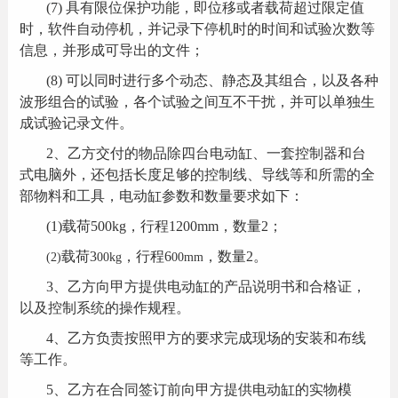
(7)
具有限位保护功能，即位移或者载荷超过限定值
时，软件自动停机，并记录下停机时的时间和试验次数等
信息，并形成可导出的文件；
(8)
可以同时进行多个动态、静态及其组合，以及各种
波形组合的试验，各个试验之间互不干扰，并可以单独生
成试验记录文件。
2
、乙方交付的物品除四台电动缸、一套控制器和台
式电脑外，还包括长度足够的控制线、导线等和所需的全
部物料和工具，电动缸参数和数量要求如下：
(1)
载荷
500kg
，行程
1200mm
，数量
2
；
载荷
3
，行程
6
，数量
2
。
(2)
00kg
00mm
3
、乙方向甲方提供电动缸的产品说明书和合格证，
以及控制系统的操作规程。
4
、乙方负责按照甲方的要求完成现场的安装和布线
等工作。
5
、乙方在合同签订前向甲方提供电动缸的实物模