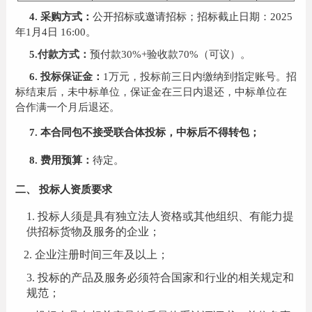
4.
采购方式：
公开招标或邀请招标；招标截止日期：20
25
年1月
4
日 16:00。
5
.
付款方式
：
预付款
30
%
+
验收款
7
0
%
（可议）
。
6
.
投标保证金：
1万
元，投标前三日内缴纳到指定账号。招
标结束后，未中标单位，保证金在三日内退还，中标单位在
合作满一个月后退还。
7
. 本合同包不接受联合体投标，中标后不得转包；
8
.
费用预算：
待定。
二、
投标人资质要求
1
.
投标人须是具有独立法人资格或其他组织、有能力提
供招标货物及服务的企业；
2
.
企业注册时间三年及以上；
3.
投标的产品及服务必须符合国家和行业的相关规定和
规范；