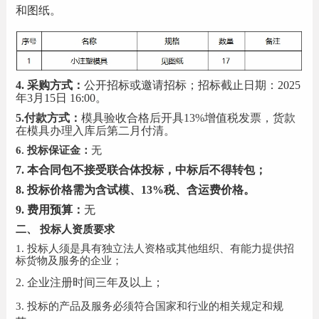
和图纸。
4.
采购方式：
公开招标或邀请招标；招标截止日期：
2025
年
3
月
15
日
16
:00。
5
.
付款方式
：
模具验收合格后开具
13%增值税发票，货款
在模具办理入库后第二月付清
。
6
.
投标保证金：
无
7
. 本合同包不接受联合体投标，中标后不得转包；
8
.
投标价格需为含试模、
13%税、含运费价格。
9
.
费用预算：
无
二、
投标人资质要求
1
.
投标人须是具有独立法人资格或其他组织、有能力提供招
标货物及服务的企业；
2
.
企业注册时间三年及以上；
3.
投标的产品及服务必须符合国家和行业的相关规定和规