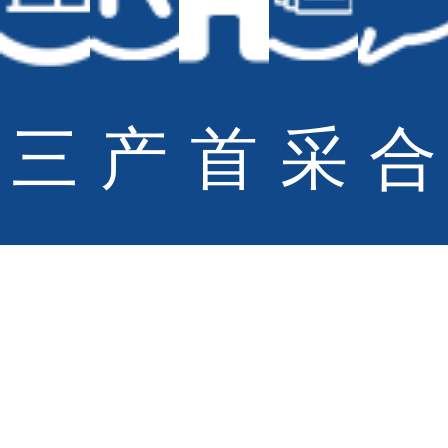
© Copyright Sportsoul Co.,Ltd All Rights Reserved
备案号：
鲁ICP备20028210号-2
网站地图
三
产
首
采
合
技术支持：
青岛大有网络公司
柏
品
页
购
作
硕
招
与