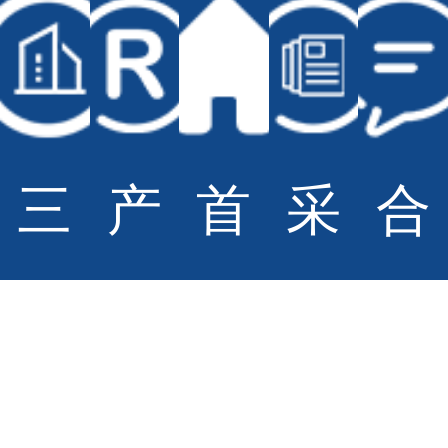
© Copyright Sportsoul Co.,Ltd All Rights Reserved
备案号：
鲁ICP备20028210号-2
网站地图
技术支持：
青岛大有网络公司
三
产
首
采
合
柏
品
页
购
作
硕
招
与