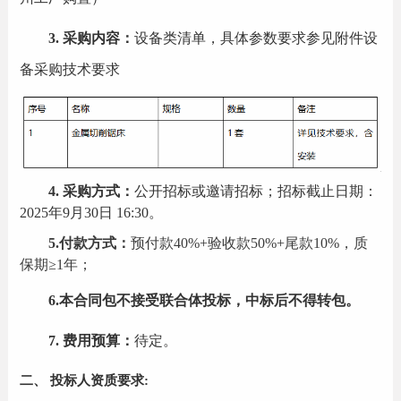
3.
采购内容：
设备类清单，具体参数要求参见附件设
备采购技术要求
4.
采购方式：
公开招标或邀请招标；招标截止日期：
2025年
9
月
30
日
1
6
:
3
0
。
5
.
付款方式
：
预付款
4
0%+
验收款
5
0
%
+尾款10%
，
质
保期
≥1年；
6
.本合同包不接受联合体投标，中标后不得转包
。
7
.
费用预算：
待定。
二、
投标人资质要求: