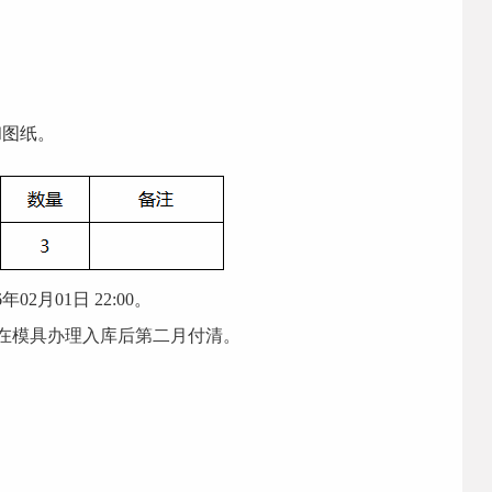
和图纸。
6
年
02
月
01
日
22
:00。
款在模具办理入库后第二月付清
。