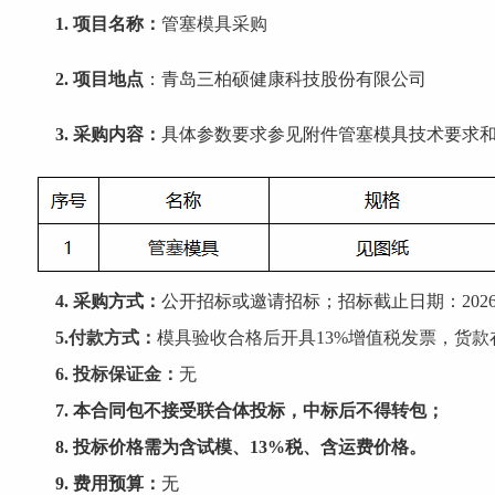
1.
项目名称：
管塞
模具采购
2.
项目地点
：青岛三柏硕健康科技股份有限公司
3.
采购内容：
具体参数要求参见附件
管塞
模具技术要求
4.
采购方式：
公开招标或邀请招标；招标截止日期：
202
5
.
付款方式
：
模具验收合格后开具
13%增值税发票，货
6
.
投标保证金：
无
7
. 本合同包不接受联合体投标，中标后不得转包；
8
.
投标价格需为含试模、
13%税、含运费价格。
9
.
费用预算：
无